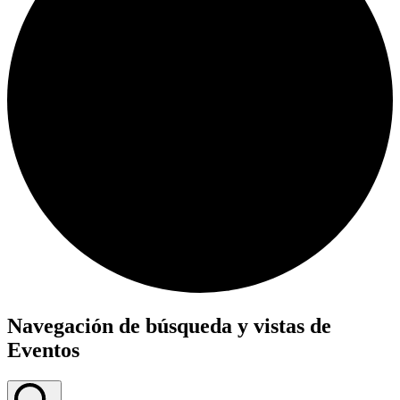
Eventos
Navegación de búsqueda y vistas de
en
Eventos
julio
2,