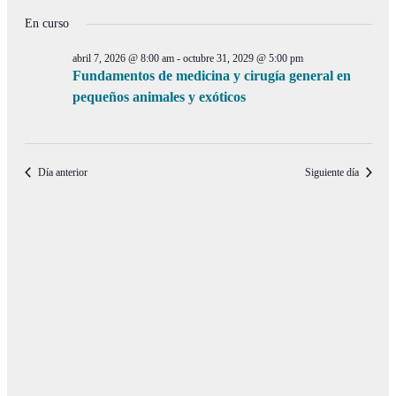
de
en
de
Selecciona
vistas
la
En curso
julio
búsqueda
de
fecha.
12,
y
Even
abril 7, 2026 @ 8:00 am
-
octubre 31, 2029 @ 5:00 pm
2026
vistas
Fundamentos de medicina y cirugía general en
pequeños animales y exóticos
de
Eventos
Día anterior
Siguiente día