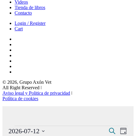
Videos
Tienda de libros
Contacto
Login / Register
Cart
© 2026, Grupo Axón Vet
All Right Reserved ǀ
Aviso legal y Politica de privacidad
ǀ
Política de cookies
Eventos
Navegaci
Nave
2026-07-12
Buscar
Día