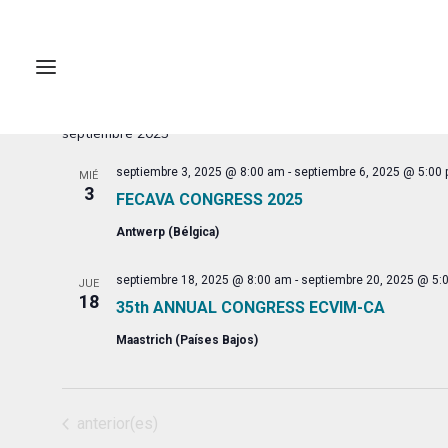
Eventos
2025-09-03
 - 
2025-09-21
Selecciona
septiembre 2025
la
fecha.
septiembre 3, 2025 @ 8:00 am
-
septiembre 6, 2025 @ 5:00
MIÉ
3
FECAVA CONGRESS 2025
Antwerp (Bélgica)
septiembre 18, 2025 @ 8:00 am
-
septiembre 20, 2025 @ 5:
JUE
18
35th ANNUAL CONGRESS ECVIM-CA
Maastrich (Países Bajos)
Eventos
anterior(es)