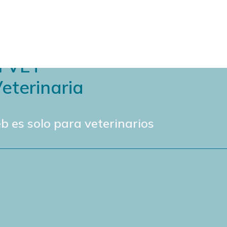
N VET
eterinaria
b es solo para veterinarios