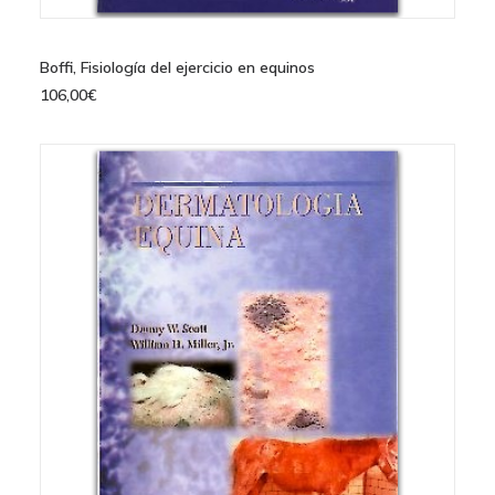
AÑADIR AL CARRITO
Boffi, Fisiología del ejercicio en equinos
106,00
€