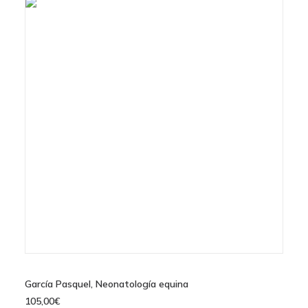
AÑADIR AL CARRITO
García Pasquel, Neonatología equina
105,00
€