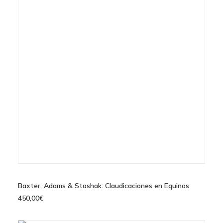
AÑADIR AL CARRITO
Baxter, Adams & Stashak: Claudicaciones en Equinos
450,00
€