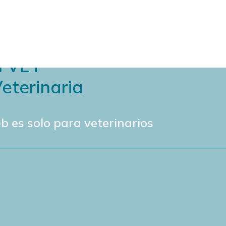
N VET
eterinaria
b es solo para veterinarios