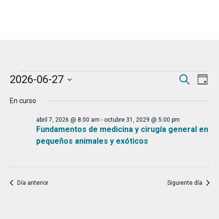
Eventos
Naveg
Na
2026-06-27
Buscar
Día
de
de
Selecciona
en
En curso
vis
la
búsqu
junio
de
fecha.
abril 7, 2026 @ 8:00 am
-
octubre 31, 2029 @ 5:00 pm
y
Fundamentos de medicina y cirugía general en
Ev
27,
pequeños animales y exóticos
vistas
2026
de
Event
Día anterior
Siguiente día