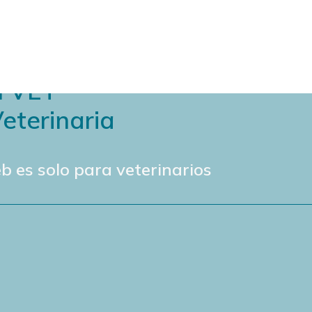
N VET
eterinaria
b es solo para veterinarios