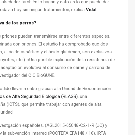
u alrededor también lo hagan y esto es lo que puede dar
odavía hoy sin ningún tratamiento», explica
Vidal
.
iva de los perros?
s priones pueden transmitirse entre diferentes especies,
minada con priones. El estudio ha comprobado que dos
, el ácido aspártico y el ácido glutámico, son exclusivos
coyotes, etc.). «Una posible explicación de la resistencia de
 adaptación evolutiva al consumo de carne y carroña de
nvestigador del CIC BioGUNE.
odido llevar a cabo gracias a la Unidad de Biocontención
os de Alta Seguridad Biológica (RLASB)
, una
aña (ICTS), que permite trabajar con agentes de alta
uridad.
investgación españoles, (AGL2015-65046-C2-1-R (JC) y
 la subvención Interreg (POCTEFA EFA148 / 16). IRTA