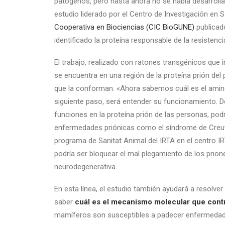
patógenos, pero hasta ahora no se había desarroll
estudio liderado por el Centro de Investigación en
Cooperativa en Biociencias (CIC BioGUNE)
publicad
identificado la proteína responsable de la resistenc
El trabajo, realizado con ratones transgénicos que 
se encuentra en una región de la proteína prión del
que la conforman. «Ahora sabemos cuál es el aminoá
siguiente paso, será entender su funcionamiento. 
funciones en la proteína prión de las personas, pod
enfermedades priónicas como el síndrome de Creutz
programa de Sanitat Animal del IRTA en el centro I
podría ser bloquear el mal plegamiento de los prion
neurodegenerativa.
En esta línea, el estudio también ayudará a resolv
saber
cuál es el mecanismo molecular que contr
mamíferos son susceptibles a padecer enfermedades