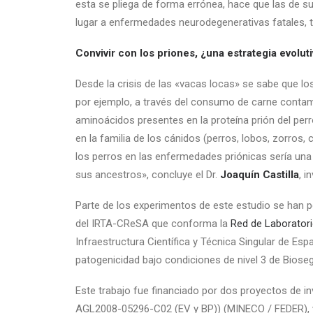
esta se pliega de forma errónea, hace que las de s
lugar a enfermedades neurodegenerativas fatales, t
Convivir con los priones, ¿una estrategia evolut
Desde la crisis de las «vacas locas» se sabe que lo
por ejemplo, a través del consumo de carne conta
aminoácidos presentes en la proteína prión del perro
en la familia de los cánidos (perros, lobos, zorros, 
los perros en las enfermedades priónicas sería una
sus ancestros», concluye el Dr.
Joaquín Castilla
, i
Parte de los experimentos de este estudio se han p
del IRTA-CReSA que conforma la
Red de Laboratori
Infraestructura Científica y Técnica Singular de Esp
patogenicidad bajo condiciones de nivel 3 de Bioseg
Este trabajo fue financiado por dos proyectos de 
AGL2008-05296-C02 (EV y BP)) (MINECO / FEDER), y