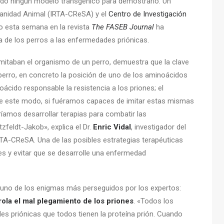
ado ningún modelo transgénico para demostrarlo. Un
 Sanidad Animal (IRTA-CReSA) y el
Centro de Investigación
o esta semana en la revista
The FASEB Journal
ha
ia de los perros a las enfermedades priónicas.
imitaban el organismo de un perro, demuestra que la clave
 perro, en concreto la posición de uno de los aminoácidos
cido responsable la resistencia a los priones; el
De este modo, si fuéramos capaces de imitar estas mismas
ríamos desarrollar terapias para combatir las
feldt-Jakob», explica el Dr.
Enric Vidal
, investigador del
RTA-CReSA. Una de las posibles estrategias terapéuticas
es y evitar que se desarrolle una enfermedad
er uno de los enigmas más perseguidos por los expertos:
ola el mal plegamiento de los priones
. «Todos los
 priónicas que todos tienen la proteína prión. Cuando