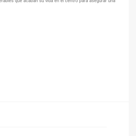
uperables que acaban su vida en el centro para asegurar una