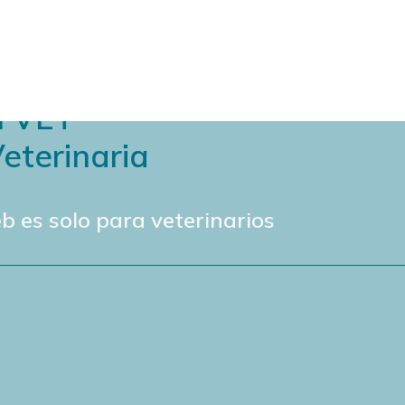
N VET
eterinaria
b es solo para veterinarios