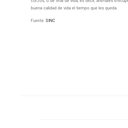
corzos; o de final de vida, es decir, animales irrec
buena calidad de vida el tiempo que les queda.
Fuente:
SINC