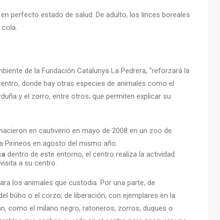
 en perfecto estado de salud. De adulto, los linces boreales
 cola.
mbiente de la Fundación Catalunya La Pedrera, “reforzará la
centro, donde hay otras especies de animales como el
rduña y el zorro, entre otros; que permiten explicar su
e nacieron en cautiverio en mayo de 2008 en un zoo de
ra Pirineos en agosto del mismo año.
ca
dentro de este entorno, el centro realiza la actividad
visita a su centro.
ra los animales que custodia. Por una parte, de
el búho o el corzo; de liberación, con ejemplares en la
ran, como el milano negro, ratoneros, zorros, duques o