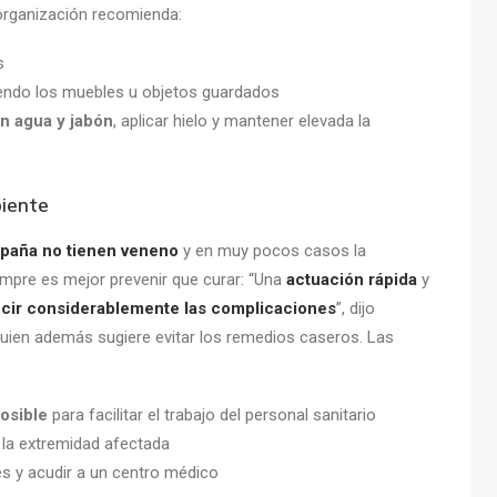
 organización recomienda:
s
iendo los muebles u objetos guardados
on agua y jabón
, aplicar hielo y mantener elevada la
piente
spaña no tienen veneno
y en muy pocos casos la
mpre es mejor prevenir que curar: “Una
actuación rápida
y
cir considerablemente las complicaciones
”, dijo
 quien además sugiere evitar los remedios caseros. Las
posible
para facilitar el trabajo del personal sanitario
a la extremidad afectada
tes y acudir a un centro médico