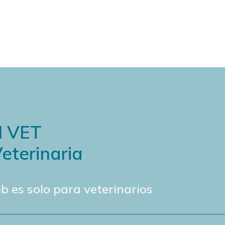
N VET
eterinaria
b es solo para veterinarios