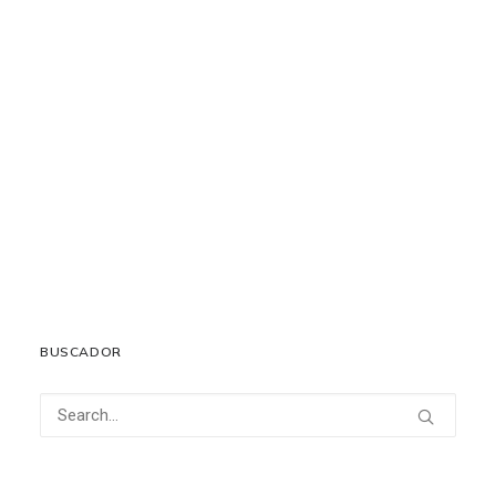
Convocatoria Premios RACVE 2026
7 abril, 2026
LEER MÁS
BUSCADOR