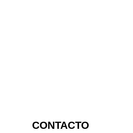
II Jornadas de formación en Pericia Veterinaria
30 junio, 2026
Leer más
CONTACTO