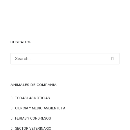
asistida con perros en residencias de personas mayores
10 junio, 2026
LEER MÁS
BUSCADOR
ANIMALES DE COMPAÑÍA
TODAS LAS NOTICIAS
CIENCIA Y MEDIO AMBIENTE PA
FERIAS Y CONGRESOS
SECTOR VETERINARIO