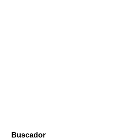
El Colegio de Veterinarios de Santa Cruz de Tenerife
organiza una sesión informativa sobre la posible
existencia de leishmaniosis canina autóctona en
Canarias
31 octubre, 2025
Leer más
Buscador