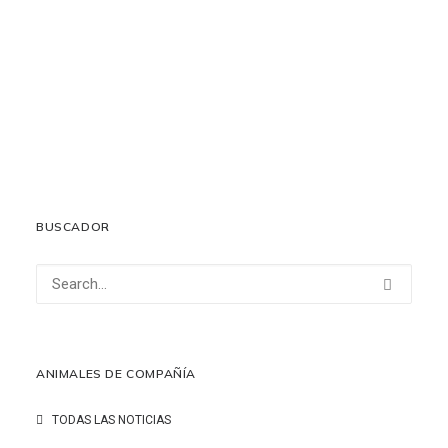
El CVCV participa en la comisión para el desarrollo
reglamentario de la Ley Valenciana de Protección y
Bienestar Animal
19 junio, 2026
LEER MÁS
BUSCADOR
ANIMALES DE COMPAÑÍA
TODAS LAS NOTICIAS