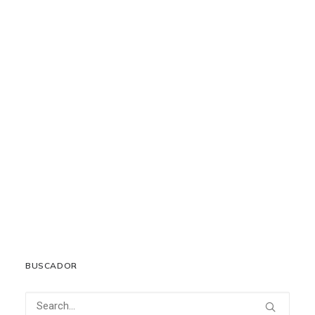
Seguridad y eficacia de HIFAS ARTHRO PET como
coadyuvante en el manejo multimodal de la osteoartrosis
canina
27 abril, 2026
LEER MÁS
BUSCADOR