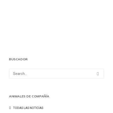
Cuatro perros de la Guardia Civil participan en la
búsqueda de víctimas en los trenes en Adamuz
21 enero, 2026
LEER MÁS
BUSCADOR
ANIMALES DE COMPAÑÍA
TODAS LAS NOTICIAS