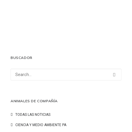
Rescatados once podencos abandonados, rodeados de
excrementos y sin alimentos en un pueblo de Burgos
3 febrero, 2026
LEER MÁS
BUSCADOR
ANIMALES DE COMPAÑÍA
TODAS LAS NOTICIAS
CIENCIA Y MEDIO AMBIENTE PA