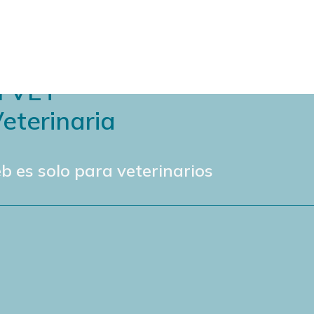
N VET
eterinaria
b es solo para veterinarios