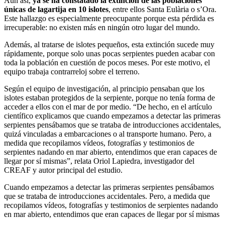
Aun así,
ya se ha constatado la extinción de las poblaciones
únicas de lagartija en 10 islotes
, entre ellos Santa Eulària o s’Ora.
Este hallazgo es especialmente preocupante porque esta pérdida es
irrecuperable: no existen más en ningún otro lugar del mundo.
Además, al tratarse de islotes pequeños, esta extinción sucede muy
rápidamente, porque solo unas pocas serpientes pueden acabar con
toda la población en cuestión de pocos meses. Por este motivo, el
equipo trabaja contrarreloj sobre el terreno.
Según el equipo de investigación, al principio pensaban que los
islotes estaban protegidos de la serpiente, porque no tenía forma de
acceder a ellos con el mar de por medio. “De hecho, en el artículo
científico explicamos que cuando empezamos a detectar las primeras
serpientes pensábamos que se trataba de introducciones accidentales,
quizá vinculadas a embarcaciones o al transporte humano. Pero, a
medida que recopilamos vídeos, fotografías y testimonios de
serpientes nadando en mar abierto, entendimos que eran capaces de
llegar por sí mismas”, relata Oriol Lapiedra, investigador del
CREAF y autor principal del estudio.
Cuando empezamos a detectar las primeras serpientes pensábamos
que se trataba de introducciones accidentales. Pero, a medida que
recopilamos vídeos, fotografías y testimonios de serpientes nadando
en mar abierto, entendimos que eran capaces de llegar por sí mismas