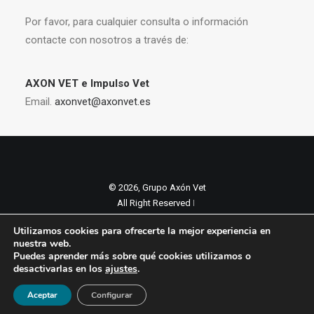
Por favor, para cualquier consulta o información
contacte con nosotros a través de:
AXON VET e Impulso Vet
Email.
axonvet@axonvet.es
© 2026, Grupo Axón Vet
All Right Reserved ǀ
Aviso legal y Politica de privacidad
ǀ
Utilizamos cookies para ofrecerte la mejor experiencia en
Política de cookies
nuestra web.
Puedes aprender más sobre qué cookies utilizamos o
desactivarlas en los
ajustes
.
Aceptar
Configurar