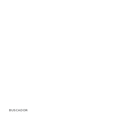
Citología corneal y conjuntival
4 octubre, 2019
LEER MÁS
BUSCADOR