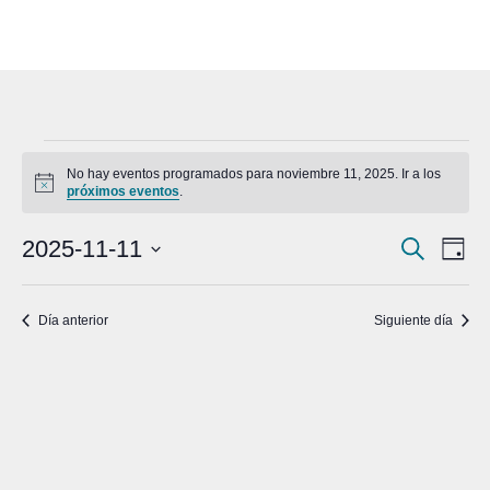
Eventos
No hay eventos programados para noviembre 11, 2025. Ir a los
Aviso
próximos eventos
.
en
Na
noviembre
Naveg
2025-11-11
Buscar
Día
de
Selecciona
de
11,
vis
la
búsqu
Día anterior
Siguiente día
fecha.
de
2025
y
Ev
vistas
de
Event