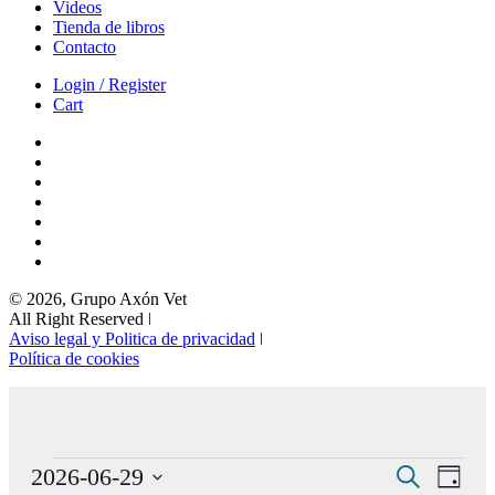
Videos
Tienda de libros
Contacto
Login / Register
Cart
© 2026, Grupo Axón Vet
All Right Reserved ǀ
Aviso legal y Politica de privacidad
ǀ
Política de cookies
Eventos
Navegaci
Nave
2026-06-29
Buscar
Día