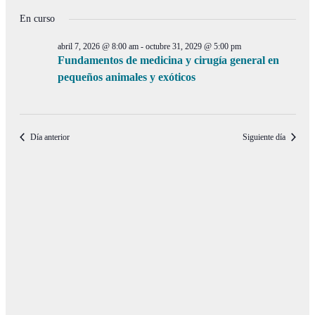
de
en
de
Selecciona
vistas
la
En curso
junio
búsqueda
de
fecha.
29,
y
Even
abril 7, 2026 @ 8:00 am
-
octubre 31, 2029 @ 5:00 pm
2026
vistas
Fundamentos de medicina y cirugía general en
pequeños animales y exóticos
de
Eventos
Día anterior
Siguiente día