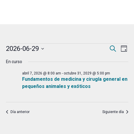
Eventos
Naveg
Na
2026-06-29
Buscar
Día
de
de
Selecciona
en
En curso
vis
la
búsqu
junio
de
fecha.
abril 7, 2026 @ 8:00 am
-
octubre 31, 2029 @ 5:00 pm
y
Fundamentos de medicina y cirugía general en
Ev
29,
pequeños animales y exóticos
vistas
2026
de
Event
Día anterior
Siguiente día