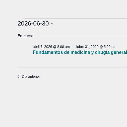
Eventos
2026-06-30
Selecciona
en
En curso
la
fecha.
junio
abril 7, 2026 @ 8:00 am
-
octubre 31, 2029 @ 5:00 pm
Fundamentos de medicina y cirugía general
30,
2026
Día anterior