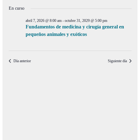
de
en
de
Selecciona
vistas
la
En curso
julio
búsqueda
de
fecha.
19,
y
Even
abril 7, 2026 @ 8:00 am
-
octubre 31, 2029 @ 5:00 pm
2026
vistas
Fundamentos de medicina y cirugía general en
pequeños animales y exóticos
de
Eventos
Día anterior
Siguiente día