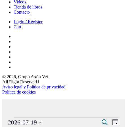
Videos
Tienda de libros
Contacto
Login / Register
Cart
© 2026, Grupo Axón Vet
All Right Reserved ǀ
Aviso legal y Politica de privacidad
ǀ
Política de cookies
Eventos
Navegaci
Nave
2026-07-19
Buscar
Día