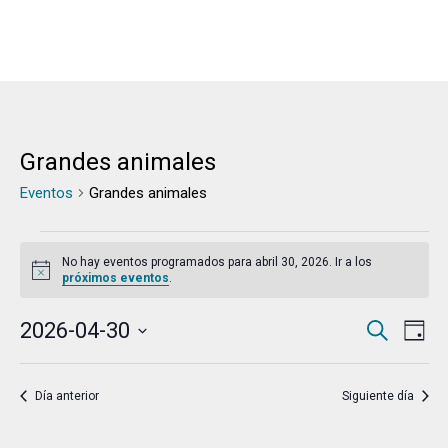
Grandes animales
Eventos
Grandes animales
Eventos
No hay eventos programados para abril 30, 2026. Ir a los
en
Aviso
próximos eventos
.
abril
Naveg
Na
2026-04-30
Buscar
Día
30,
de
de
Selecciona
2026
vis
la
búsqu
Día anterior
Siguiente día
de
fecha.
y
Ev