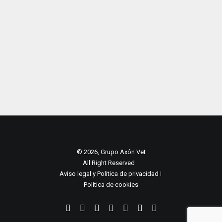
vistas
de
Event
© 2026, Grupo Axón Vet
All Right Reserved ǀ
Aviso legal y Politica de privacidad
ǀ
Política de cookies