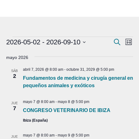
Eventos
Na
Naveg
2026-05-02
 - 
2026-09-10
Buscar
Lista
de
Selecciona
de
vis
mayo 2026
la
búsqu
fecha.
de
abril 7, 2026 @ 8:00 am
-
octubre 31, 2029 @ 5:00 pm
SÁB
y
Ev
2
Fundamentos de medicina y cirugía general en
vistas
pequeños animales y exóticos
de
mayo 7 @ 8:00 am
-
mayo 8 @ 5:00 pm
Event
JUE
7
CONGRESO VETERINARIO DE IBIZA
Ibiza (España)
mayo 7 @ 8:00 am
-
mayo 9 @ 5:00 pm
JUE