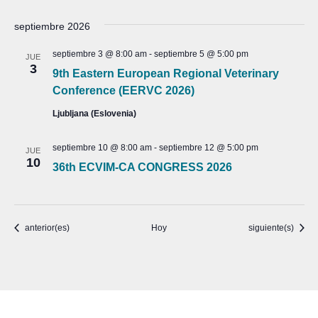
septiembre 2026
septiembre 3 @ 8:00 am
-
septiembre 5 @ 5:00 pm
JUE
3
9th Eastern European Regional Veterinary
Conference (EERVC 2026)
Ljubljana (Eslovenia)
septiembre 10 @ 8:00 am
-
septiembre 12 @ 5:00 pm
JUE
10
36th ECVIM-CA CONGRESS 2026
Eventos
Eventos
anterior(es)
Hoy
siguiente(s)