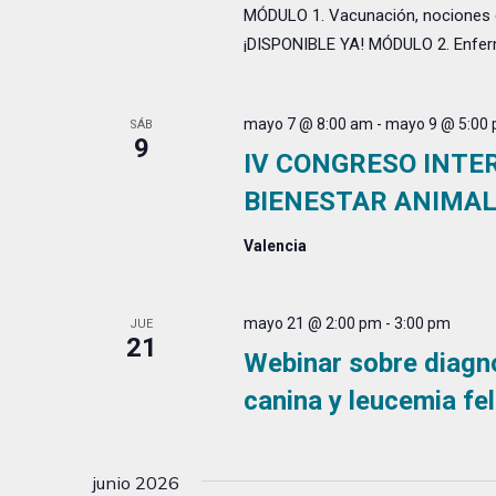
MÓDULO 1. Vacunación, nociones e
¡DISPONIBLE YA! MÓDULO 2. Enferm
mayo 7 @ 8:00 am
-
mayo 9 @ 5:00
SÁB
9
IV CONGRESO INTE
BIENESTAR ANIMA
Valencia
mayo 21 @ 2:00 pm
-
3:00 pm
JUE
21
Webinar sobre diagnó
canina y leucemia fel
junio 2026