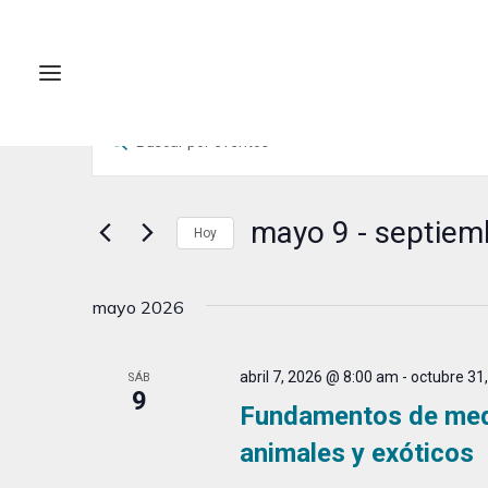
Eventos
Navegación
Introduce
de
la
búsqueda
palabra
clave.
mayo 9
 - 
septiem
y
Hoy
Busca
vistas
Selecciona
Eventos
la
de
para
mayo 2026
fecha.
la
Eventos
palabra
abril 7, 2026 @ 8:00 am
-
octubre 31
SÁB
clave.
9
Fundamentos de medi
animales y exóticos