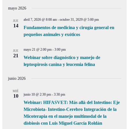
de
de
Selecciona
vistas
la
mayo 2026
búsqueda
de
fecha.
y
Even
abril 7, 2026 @ 8:00 am
-
octubre 31, 2029 @ 5:00 pm
JUE
vistas
14
Fundamentos de medicina y cirugía general en
de
pequeños animales y exóticos
Eventos
mayo 21 @ 2:00 pm
-
3:00 pm
JUE
21
Webinar sobre diagnóstico y manejo de
leptospirosis canina y leucemia felina
junio 2026
MIÉ
junio 10 @ 2:30 pm
-
3:30 pm
10
Webinar: HIFASVET: Más allá del Intestino: Eje
Microbiota- Intestino-Cerebro Integración de la
Micoterapia en el manejo multimodal de la
disbiosis con Luis Miguel García Roldán