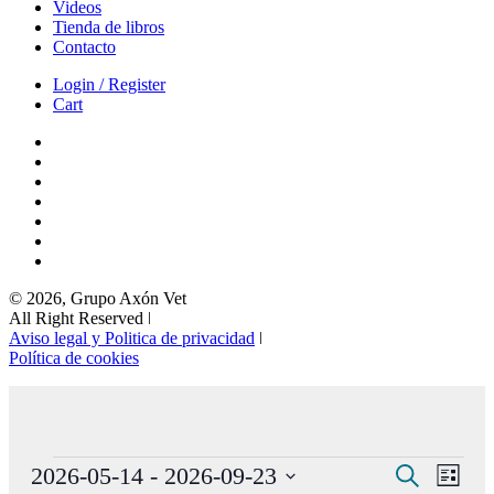
Videos
Tienda de libros
Contacto
Login / Register
Cart
© 2026, Grupo Axón Vet
All Right Reserved ǀ
Aviso legal y Politica de privacidad
ǀ
Política de cookies
Eventos
Navegaci
Nave
2026-05-14
 - 
2026-09-23
Buscar
Lista