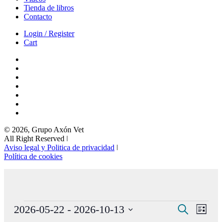
Tienda de libros
Contacto
Login / Register
Cart
© 2026, Grupo Axón Vet
All Right Reserved ǀ
Aviso legal y Politica de privacidad
ǀ
Política de cookies
Eventos
Navegaci
Nave
2026-05-22
 - 
2026-10-13
Buscar
Lista
de
de
Selecciona