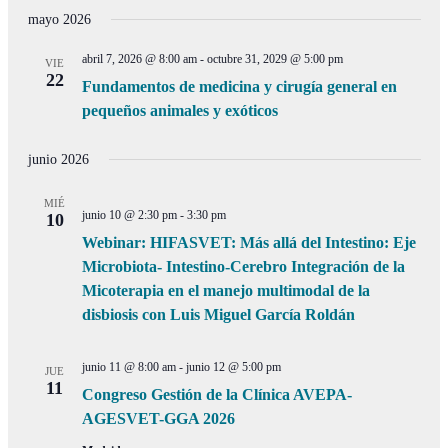
vistas
la
mayo 2026
búsqueda
de
fecha.
y
Even
abril 7, 2026 @ 8:00 am
-
octubre 31, 2029 @ 5:00 pm
VIE
vistas
22
Fundamentos de medicina y cirugía general en
de
pequeños animales y exóticos
Eventos
junio 2026
MIÉ
junio 10 @ 2:30 pm
-
3:30 pm
10
Webinar: HIFASVET: Más allá del Intestino: Eje
Microbiota- Intestino-Cerebro Integración de la
Micoterapia en el manejo multimodal de la
disbiosis con Luis Miguel García Roldán
junio 11 @ 8:00 am
-
junio 12 @ 5:00 pm
JUE
11
Congreso Gestión de la Clínica AVEPA-
AGESVET-GGA 2026