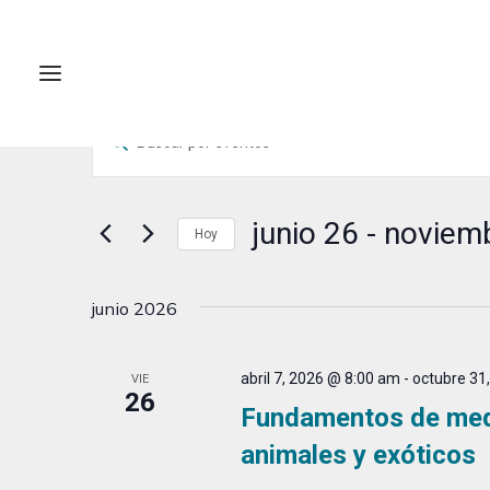
Eventos
Navegación
Introduce
de
la
búsqueda
palabra
clave.
junio 26
 - 
noviem
y
Hoy
Busca
vistas
Selecciona
Eventos
la
de
para
junio 2026
fecha.
la
Eventos
palabra
abril 7, 2026 @ 8:00 am
-
octubre 31
VIE
clave.
26
Fundamentos de medi
animales y exóticos