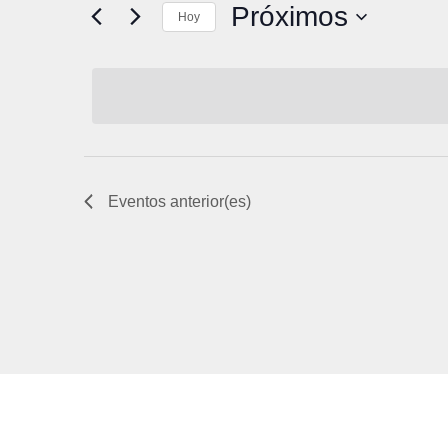
Próximos
Hoy
Selecciona
la
fecha.
Eventos
anterior(es)