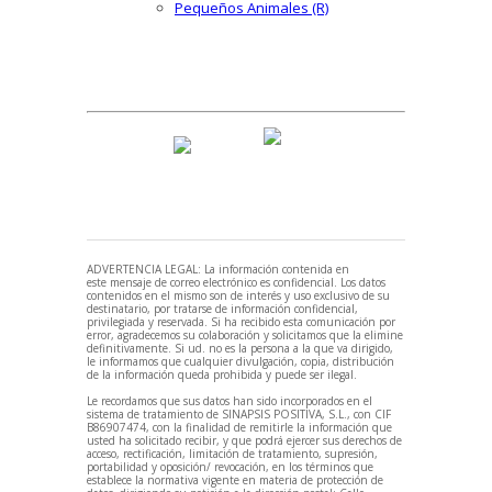
Pequeños Animales (R)
ADVERTENCIA LEGAL: La información contenida en
este mensaje de correo electrónico es confidencial. Los datos
contenidos en el mismo son de interés y uso exclusivo de su
destinatario, por tratarse de información confidencial,
privilegiada y reservada. Si ha recibido esta comunicación por
error, agradecemos su colaboración y solicitamos que la elimine
definitivamente. Si ud. no es la persona a la que va dirigido,
le informamos que cualquier divulgación, copia, distribución
de la información queda prohibida y puede ser ilegal.
Le recordamos que sus datos han sido incorporados en el
sistema de tratamiento de SINAPSIS POSITIVA, S.L., con CIF
B86907474, con la finalidad de remitirle la información que
usted ha solicitado recibir, y que podrá ejercer sus derechos de
acceso, rectificación, limitación de tratamiento, supresión,
portabilidad y oposición/ revocación, en los términos que
establece la normativa vigente en materia de protección de