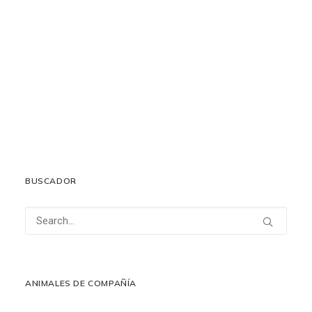
Papel clave de los saborizantes
26 octubre, 2022
LEER MÁS
BUSCADOR
ANIMALES DE COMPAÑÍA