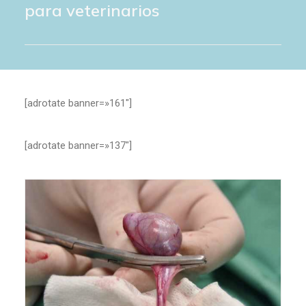
para veterinarios
[adrotate banner=»161″]
[adrotate banner=»137″]